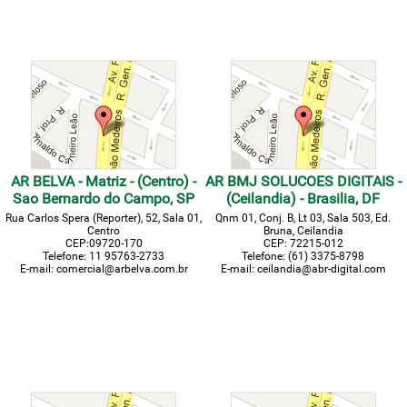
AR BELVA - Matriz - (Centro) -
AR BMJ SOLUCOES DIGITAIS -
Sao Bernardo do Campo, SP
(Ceilandia) - Brasilia, DF
Rua Carlos Spera (Reporter), 52, Sala 01,
Qnm 01, Conj. B, Lt 03, Sala 503, Ed.
Centro
Bruna, Ceilandia
CEP:09720-170
CEP: 72215-012
Telefone: 11 95763-2733
Telefone: (61) 3375-8798
E-mail: comercial@arbelva.com.br
E-mail: ceilandia@abr-digital.com