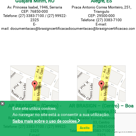
Guajara Mirim, RO
Alegre, ES
Av. Princesa Isabel, 1946, Serraria
Praca Antonio Correa Monteiro, 251,
CEP:
76850-000
Triangulo
Telefone:
(27) 3383-7100 / (27) 99922-
CEP: 29500-000
2325
Telefone: (27) 3383-7100
E-
E-mail:
mail:
documentacao@brasigncertificacao.com.br
documentacao@brasigncertificacao.com
AR BRASIGN – (Centro) -
AR BRASIGN – (Centro) – Boa
Este site utiliza cookies.
Jaguaré, ES
Esperança,ES
Ao navegar no site está a consentir a sua utilização.
Rua Cipriano Cocco, 333, Centro
Av. Senador Eurico Rezende, 626, Sala
Saiba mais sobre o uso de cookies.
CEP: 29950-000
03, Centro
Telefone: (27) 3383-7100 / (27) 99922-
CEP: 29845-000
Aceito
2325
Telefone: (27) 3383-7100 / (27) 99922-
E-mail:
2325