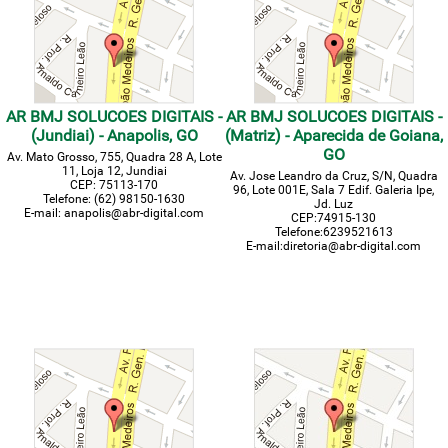
AR BMJ SOLUCOES DIGITAIS -
AR BMJ SOLUCOES DIGITAIS -
(Jundiai) - Anapolis, GO
(Matriz) - Aparecida de Goiana,
GO
Av. Mato Grosso, 755, Quadra 28 A, Lote
11, Loja 12, Jundiai
Av. Jose Leandro da Cruz, S/N, Quadra
CEP: 75113-170
96, Lote 001E, Sala 7 Edif. Galeria Ipe,
Telefone: (62) 98150-1630
Jd. Luz
E-mail: anapolis@abr-digital.com
CEP:74915-130
Telefone:6239521613
E-mail:diretoria@abr-digital.com