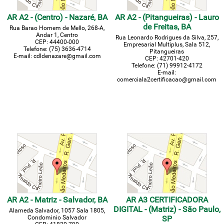
AR A2 - (Centro) - Nazaré, BA
AR A2 - (Pitangueiras) - Lauro
de Freitas, BA
Rua Barao Homem de Mello, 268-A,
Andar 1, Centro
Rua Leonardo Rodrigues da Silva, 257,
CEP: 44400-000
Empresarial Multiplus, Sala 512,
Telefone: (75) 3636-4714
Pitangueiras
E-mail: cdldenazare@gmail.com
CEP: 42701-420
Telefone: (71)
99912-4172
E-mail:
comerciala2certificacao@gmail.com
AR A2 - Matriz - Salvador, BA
AR A3 CERTIFICADORA
DIGITAL - (Matriz) - São Paulo,
Alameda Salvador, 1057 Sala 1805,
Condominio Salvador
SP