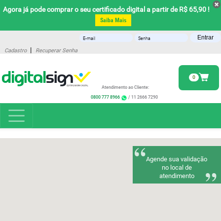
Agora já pode comprar o seu certificado digital a partir de R$ 65,90 !
Saiba Mais
Entrar
|
Cadastro
Recuperar Senha
0
Atendimento ao Cliente:
0800 777 8966
/ 11 2666 7290
Agende sua validação
no local de
atendimento