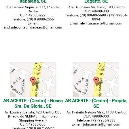
Itabaiana, SE
Lagarto, SE
Rua General Siqueira, 117, 1° andar,
Rua Dr. Josias Machado, 193, Centro
Centro
CEP: 49400-000
CEP: 49500-229
Telefone: (79) 99689-5689 / (79) 99864-
Telefone: (79) 9 9808-2656
8994
E-mail:
Email: elenilza.acerte@gmail.com
andradecontabilidade.ev@gmail.com
AR ACERTE - (Centro) - Nossa
AR ACERTE - (Centro) - Propria,
Sra. Da Gloria , SE
SE
Av. Lourival Batista, 420, Centro, CDL
Av. Prefeito Nelson Melo, 1108, Centro
(Predio do SEBRAE – vizinho ao
CEP: 49900-000
Shopping Avelan)
Telefone: (79) 9986-9833
CEP: 49680-000
E-mail: john.acerte@gmail.com
Telefone: (79) 9 9971-6627