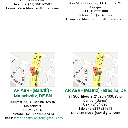
CEP: 41820-790
Rua Major Sertorio, 88, Andar 7, Vl.
Telefone: (71) 3901-2597
Buarque
E-mail: a2certificacao@gmail.com
CEP: 01222-000
Telefone: (11) 2348-5279
E-mail: certificadodigital@a3si.com.br
AR ABR - (Baruth) -
AR ABR - (Matriz) - Brasilia, DF
Malschwitz, DE-SN
ST SCC, Bloco 3, 21, Sala 109, Setor
Central (Gama)
Hauptst 23, OT Baruth 02694,
CEP:72404-030
Malschwitz
Telefone:6239521613
CEP: 02694
E-mail:marcelo@abr-digital.com
Telefone:
+49 15730036414
E-mail:
fernandes69.willfer@gmail.com