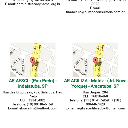
E-mail: administracao@aesci.org.br
8023
E-mail:
financeiro@olimpoconsultoria.com.br
AR AESCI - (Pau Preto) -
AR AGILIZA - Matriz - (Jd. Nova
Indaiatuba, SP
Yorque) - Aracatuba, SP
Rua das Orquideas, 737, Sala 302, Pau
Rua Urupês, 204
Preto
CEP: 16018-460
CEP: 13345-002
Telefone: (11 ) 91417-9591 / (18 )
Telefone: (19) 99186-6169
99668-7420
E-mail: ebserafim@outlook.com
E-mail: agilizacertificadox@gmail.com