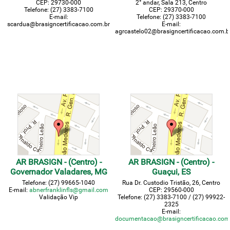
CEP: 29730-000
2° andar, Sala 213, Centro
Telefone: (27) 3383-7100
CEP: 29370-000
E-mail:
Telefone: (27) 3383-7100
scardua@brasigncertificacao.com.br
E-mail:
agrcastelo02@brasigncertificacao.com.b
AR BRASIGN - (Centro) -
AR BRASIGN - (Centro) -
Governador Valadares, MG
Guaçui, ES
Telefone: (27) 99665-1040
Rua Dr. Custodio Tristão, 26, Centro
E-mail:
abnerfranklinfls@gmail.com
CEP: 29560-000
Validação Vip
Telefone: (27) 3383-7100 / (27) 99922-
2325
E-mail:
documentacao@brasigncertificacao.com