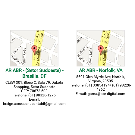
AR ABR - (Setor Sudoeste) -
AR ABR - Norfolk, VA
Brasilia, DF
8601 Glen Myrtle Ave, Norfolk,
Virginia,
23505
CLSW 301, Bloco C, Sala 79, Dakota
Telefone:
(61) 33854194/ (61) 98228-
Shopping, Setor Sudoeste
4862
CEP: 70673-603
E-mail: gama@abr-digital.com
Telefone: (61) 98326-1276
E-mail:
brsign.assessoriacontabil@gmail.com