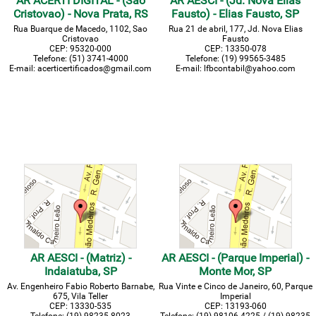
AR ACERTI DIGITAL - (Sao
AR AESCI - (Jd. Nova Elias
Cristovao) - Nova Prata, RS
Fausto) - Elias Fausto, SP
Rua Buarque de Macedo, 1102, Sao
Rua 21 de abril, 177, Jd. Nova Elias
Cristovao
Fausto
CEP: 95320-000
CEP: 13350-078
Telefone: (51) 3741-4000
Telefone: (19) 99565-3485
E-mail: acerticertificados@gmail.com
E-mail: lfbcontabil@yahoo.com
AR AESCI - (Matriz) -
AR AESCI - (Parque Imperial) -
Indaiatuba, SP
Monte Mor, SP
Av. Engenheiro Fabio Roberto Barnabe,
Rua Vinte e Cinco de Janeiro, 60, Parque
675, Vila Teller
Imperial
CEP: 13330-535
CEP: 13193-060
Telefone: (19) 98235-8023
Telefone: (19) 98106-4225 / (19) 98235