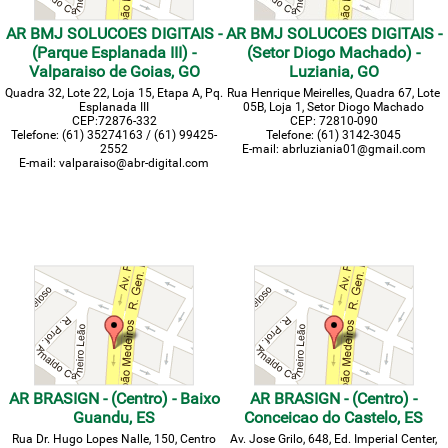
AR BMJ SOLUCOES DIGITAIS -
AR BMJ SOLUCOES DIGITAIS -
(Parque Esplanada III) -
(Setor Diogo Machado) -
Valparaiso de Goias, GO
Luziania, GO
Quadra 32, Lote 22, Loja 15, Etapa A, Pq.
Rua Henrique Meirelles, Quadra 67, Lote
Esplanada III
05B, Loja 1, Setor Diogo Machado
CEP:72876-332
CEP: 72810-090
Telefone: (61) 35274163 / (61) 99425-
Telefone: (61) 3142-3045
2552
E-mail: abrluziania01@gmail.com
E-mail: valparaiso@abr-digital.com
AR BRASIGN - (Centro) - Baixo
AR BRASIGN - (Centro) -
Guandu, ES
Conceicao do Castelo, ES
Rua Dr. Hugo Lopes Nalle, 150, Centro
Av. Jose Grilo, 648, Ed. Imperial Center,