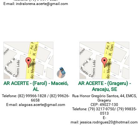
E-mail: indralorena.acerte@gmail.com
AR ACERTE - (Farol) - Maceió,
AR ACERTE - (Grageru) -
AL
Aracaju, SE
Telefone:
(82) 99966-182
8 / (82) 99626-
Rua Honor Gregório Santos, 44, EMCS,
6658
Grageru
E-mail: alagoas.acerte@gmail.com
CEP:
49027-130
Telefone:
(79) 3217-9750/ (79)
99835-
0513
E-
mail:
jessica.rodrigues20@hotmail.com