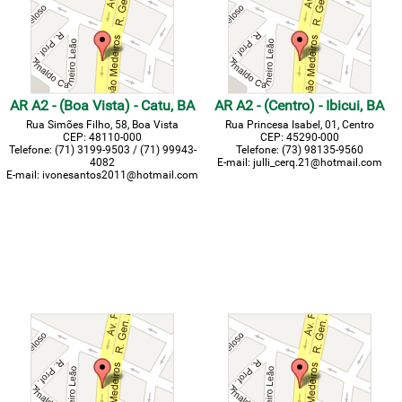
AR A2 - (Boa Vista) - Catu, BA
AR A2 - (Centro) - Ibicui, BA
Rua Simões Filho, 58, Boa Vista
Rua Princesa Isabel, 01, Centro
CEP:
48110-000
CEP: 45290-000
Telefone:
(71) 3199-9503 / (71) 99943-
Telefone: (73) 98135-9560
4082
E-mail: julli_cerq.21@hotmail.com
E-mail:
ivonesantos2011@hotmail.com