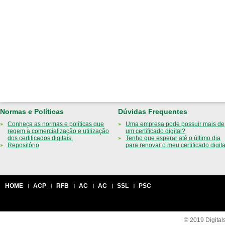
Normas e Políticas
Dúvidas Frequentes
Conheça as normas e políticas que
Uma empresa pode possuir mais de
regem a comercialização e utilização
um certificado digital?
dos certificados digitais.
Tenho que esperar até o último dia
Repositório
para renovar o meu certificado digit
HOME
ACP
RFB
AC
AC
SSL
PSC
© 2019 Digitals